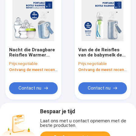
Nacht die Draagbare
Van de de Reisfles
Reisfles Warmer
van de babymelk de
Bewaarderspu leer
Draagbare van de
Prijs:
negotiable
Prijs:
negotiable
USB voor
Formuleusb Warmere
Ontvang de meest recente Prijs
Ontvang de meest recente Prijs
Moedermelk voeden
Thermostaat 42℃
Contact nu
Contact nu
Bespaar je tijd
Laat ons met u contact opnemen met de
beste producten.