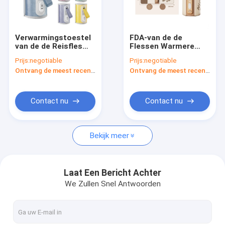
Fabrieksreis
Kwaliteitscontrole
Verwarmingstoestel
FDA-van de de
van de de Reisfles
Flessen Warmere
contacteer ons
van de
Reis van
Prijs:
negotiable
Prijs:
negotiable
reisthermostaat het
Zuigelingsusb de
Ontvang de meest recente Prijs
Ontvang de meest recente Prijs
Draagbare Regelbaar
Draagbare Bewaarder
Nieuws
0 - 12 Maanden
van de de Melkhitte
met Riem
Gevallen
Contact nu
Contact nu
Bekijk meer
Draagbaar Zuigflesverwarmingstoestel
Het draagbare Verwarmingstoestel van de Reisfles
Laat Een Bericht Achter
We Zullen Snel Antwoorden
De Flessenverwarmingstoestel van de temperatuurcontrole
Flip Cap Baby Bottle