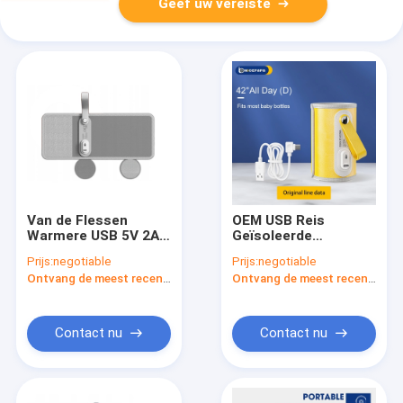
Geef uw vereiste
Van de Flessen
OEM USB Reis
Warmere USB 5V 2A
Geïsoleerde
van de auto gaat het
Draagbare
Prijs:
negotiable
Prijs:
negotiable
Draagbare Reis de
lichtgewicht van de
Ontvang de meest recente Prijs
Ontvang de meest recente Prijs
Formuleverwarmingstoestel
Flessen Warmere Zak
op
Contact nu
Contact nu