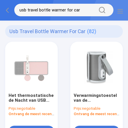
Usb Travel Bottle Warmer For Car
(82)
Het thermostatische
Verwarmingstoestel
de Nacht van USB
van de
van de Reis
thermostaat42℃ het
Prijs:
negotiable
Prijs:
negotiable
Draagbare Zuigfles
Draagbare USB
Ontvang de meest recente Prijs
Ontvang de meest recente Prijs
Warmere Voeden
Aangedreven Fles
voor Auto
voor Auto