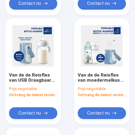
Contact nu
Contact nu
Van de de Reisfles
Van de de Reisfles
van USB Draagbaar
van moedermelkusb
van de de
Draagbaar Warmer
Prijs:
negotiable
Prijs:
negotiable
Moedermelkklitband
pvc BPA Vrij voor
Ontvang de meest recente Prijs
Ontvang de meest recente Prijs
Warmer van de het
Nacht het Voeden
Ontwerpvoeder de
Flessenverwarmingstoestel
Contact nu
Contact nu