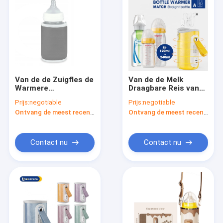
Van de de Zuigfles de
Van de de Melk
Warmere
Draagbare Reis van
Thermostaat van
de autoreis de
Prijs:
negotiable
Prijs:
negotiable
reisusb Verwarmer
Flessen Warmere 5V
Ontvang de meest recente Prijs
Ontvang de meest recente Prijs
van de de Melkfles
Vijf Snelheden
Hittebestendige
Draagbare
Contact nu
Contact nu
Huis
Producten
Ongeveer ons