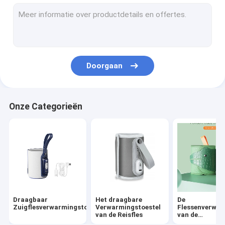
Siliconebaby het Voeden Fles
PPSU-Baby het Voeden Fles
Het Speelgoed van het babytandjes krijgen
Doorgaan
baby bad borstel
Glas babyfles
Onze Categorieën
siliconeflesseborstel
Babylepel en vork
Nacht en dag fopspeen
Sippy-beker met slipdop
Draagbaar
Het draagbare
De
Zuigflesverwarmingstoestel
Verwarmingstoestel
Flessenverwar
van de Reisfles
van de
temperatuurco