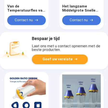
Van de
Het langzame
Temperatuurfles van
Middelgrote Snelle
USB Navulbare
van Stroomflip cap
Warmere Draagbare
baby bottle PPSU
Contact nu
Contact nu
het Type C Vijf
Vrije 180ml Antikoliek
Regelbare Snelheid
van pvc
Bespaar je tijd
Laat ons met u contact opnemen met de
beste producten.
Geef uw vereiste