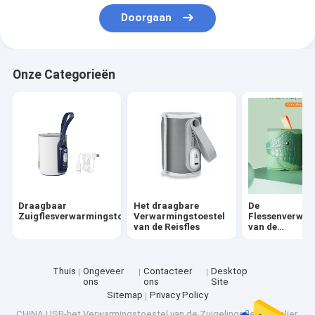
Fabrieksreis
Doorgaan
Kwaliteitscontrole
Onze Categorieën
contacteer ons
Nieuws
Gevallen
Draagbaar Zuigflesverwarmingstoestel
Draagbaar
Het draagbare
De
Zuigflesverwarmingstoestel
Verwarmingstoestel
Flessenverwar
van de Reisfles
van de
Het draagbare Verwarmingstoestel van de Reisfles
temperatuurco
De Flessenverwarmingstoestel van de temperatuurcontrole
Thuis
Ongeveer
Contacteer
Desktop
ons
ons
Site
Flip Cap Baby Bottle
Sitemap
Privacy Policy
CHINA USB-het Verwarmingstoestel van de Zuigelingsfles Supplier.