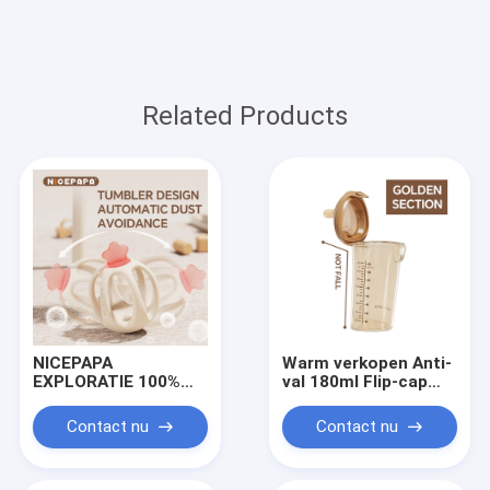
Related Products
NICEPAPA
Warm verkopen Anti-
EXPLORATIE 100%
val 180ml Flip-cap
voedselkwaliteit
Baby melk Fles Bebes
siliconen baby
Producten Met Slow
Contact nu
Contact nu
tanden sensor
Flow Silicone tepel
kalmerende
babyproducten