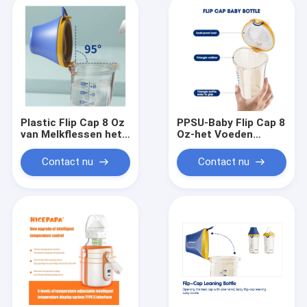
(roze)
Plastic Flip Cap 8 Oz
PPSU-Baby Flip Cap 8
van Melkflessen het
Oz-het Voeden
Antikoliekppsu BPA
Flessen BPA Vrije
Vrije 180ml/240ml
Vlotte Stroom
Contact nu
Contact nu
Antikoliek