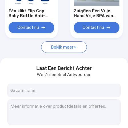
Één klikt Flip Cap
Zuigfles Één Vrije
Baby Bottle Anti-
Hand Vrije BPA van
Koliek BPA Vrije 180
Nice Papa Wide Neck
Ml het Voeden Fles
Flip Cap
Contact nu
Contact nu
Bekijk meer
Laat Een Bericht Achter
We Zullen Snel Antwoorden
Huis
Producten
Ongeveer ons