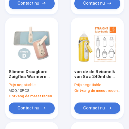
Contact nu
Contact nu
Slimme Draagbare
van de de Reismelk
Zuigfles Warmere
van 8oz 240ml de
10W USB Melk Heater
Smalle Draagbare
Prijs:
negotiable
Prijs:
negotiable
Thermostat 42
Vrije Zuigfles
MOQ:
10PCS
Ontvang de meest recente Prijs
Graad
Warmere BPA
Ontvang de meest recente Prijs
Contact nu
Contact nu