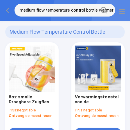
Medium Flow Temperature Control Bottle
Warmer
(68)
8oz smalle
Verwarmingstoestel
Draagbare Zuigfles
van de
Warmere Snelheid
thermostaat42℃ het
Prijs:
negotiable
Prijs:
negotiable
Vijf Regelbaar voor
Elektrische Fles
Ontvang de meest recente Prijs
Ontvang de meest recente Prijs
Nachtvoer
Draagbare/USB-
Voederverwarmingstoest