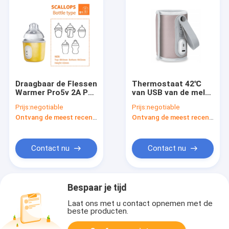
Draagbaar de Flessen
Thermostaat 42℃
Warmer Pro5v 2A Pu
van USB van de melk
leer van de
de Elektrische
Prijs:
negotiable
Prijs:
negotiable
Moedermelkformule
Voeder Warmere
Ontvang de meest recente Prijs
Ontvang de meest recente Prijs
Draagbare
hittebestendige
Contact nu
Contact nu
Bespaar je tijd
Laat ons met u contact opnemen met de
beste producten.