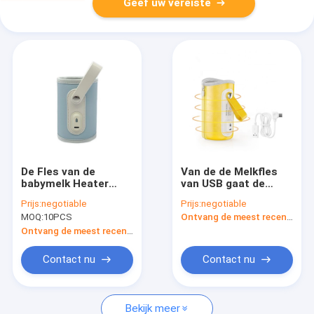
Geef uw vereiste
De Fles van de
Van de de Melkfles
babymelk Heater
van USB gaat de
Insulated Prefect On
Draagbare
Prijs:
negotiable
Prijs:
negotiable
The gaat Warmer
Elektrische Dekking
MOQ:
10PCS
Ontvang de meest recente Prijs
voor
van de de
Reiswandelwagen
Thermostaatkoker
Ontvang de meest recente Prijs
Verwarmingstoestel
Geïsoleerde voor
Contact nu
Contact nu
Autoreis Perfect op
Bekijk meer